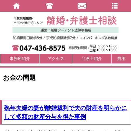
事務所紹介
アクセス
弁護士紹介
費用
お金の問題
熟年夫婦の妻が離婚裁判で夫の財産を明らかに
して多額の財産分与を得た事例