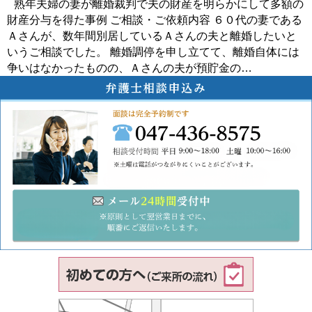
熟年夫婦の妻が離婚裁判で夫の財産を明らかにして多額の
財産分与を得た事例 ご相談・ご依頼内容 ６０代の妻である
Ａさんが、数年間別居しているＡさんの夫と離婚したいと
いうご相談でした。 離婚調停を申し立てて、離婚自体には
争いはなかったものの、Ａさんの夫が預貯金の…
047-43
メ