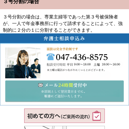
３号分割の場合
３号分割の場合は、専業主婦等であった第３号被保険者
が、一人で年金事務所に行って請求することによって、強
制的に２分の１に分割することができます。
047-43
メ