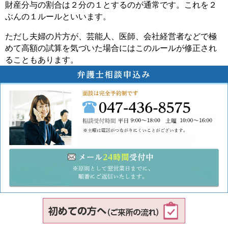
財産分与の割合は２分の１とするのが通常です。これを２
ぶんの１ルールといいます。
ただし夫婦の片方が、芸能人、医師、会社経営者などで極
めて高額の試算を気づいた場合にはこのルールが修正され
ることもあります。
047-43
メ