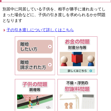
別居中に同居している子供を、相手が勝手に連れ去ってし
まった場合などに、子供の引き渡しを求められるかが問題
となります
子の引き渡しについて詳しくはこちら
詳しく
離婚したい方
離婚請求された方
離婚
お金の
詳しくはコチラ
詳しく