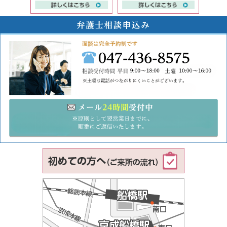
子供の問題（親権等）
不倫・
047-43
メ